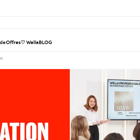
nde
Offres
♡ WellaBLOG
on