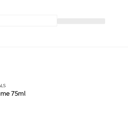
ALS
lume 75ml