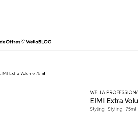
nde
Offres
♡ WellaBLOG
EIMI Extra Volume 75ml
WELLA PROFESSION
EIMI Extra Vo
Styling
Styling
75ml