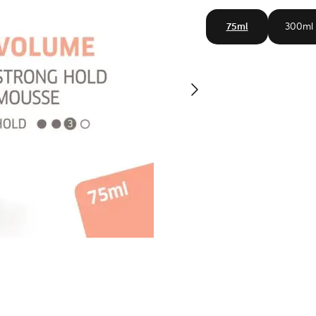
75ml
300ml